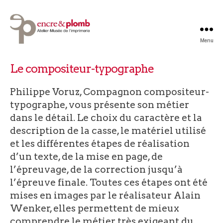
Menu
Atelier-
Musée
Film compositeur-typographe
Catégories
Le compositeur-typographe
Encre
&
Philippe Voruz, Compagnon compositeur-
Plomb
typographe, vous présente son métier
dans le détail. Le choix du caractère et la
description de la casse, le matériel utilisé
et les différentes étapes de réalisation
d’un texte, de la mise en page, de
l’épreuvage, de la correction jusqu’à
l’épreuve finale. Toutes ces étapes ont été
mises en images par le réalisateur Alain
Wenker, elles permettent de mieux
comprendre le métier très exigeant du