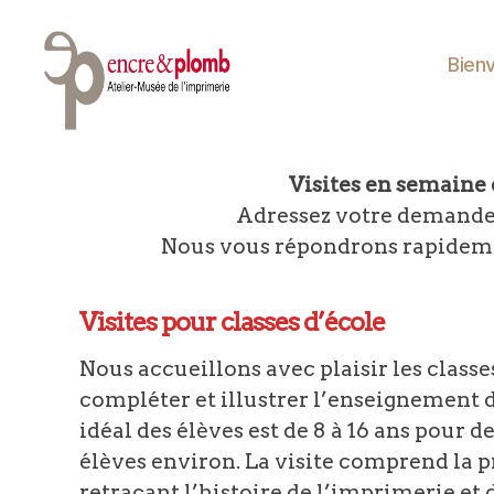
Bien
Atelier-
Musée
A propos des visites
Visites en semaine 
Encre
&
Adressez votre demande 
Plomb
Nous vous répondrons rapidemen
Visites pour classes d’école
Nous accueillons avec plaisir les classe
compléter et illustrer l’enseignement d
idéal des élèves est de 8 à 16 ans pour d
élèves environ. La visite comprend la p
retraçant l’histoire de l’imprimerie et