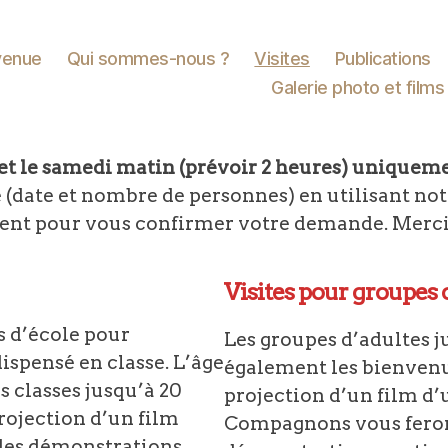
venue
Qui sommes-nous ?
Visites
Publications
Galerie photo et films
et le samedi matin (prévoir 2 heures) uniquem
(date et nombre de personnes) en utilisant no
t pour vous confirmer votre demande. Merci po
Visites pour groupes 
s d’école pour
Les groupes d’adultes j
ispensé en classe. L’âge
également les bienvenu
es classes jusqu’à 20
projection d’un film d’
rojection d’un film
Compagnons vous feront
 des démonstrations