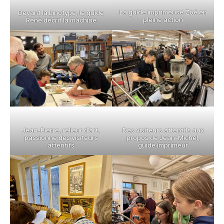
La guide imprimeuse Zoé en
Devant la Linotype, le guide
pleine action
René décrit la machine
Jean-Pierre, relieur d’art,
Des visiteurs attentifs aux
passionne des visiteurs
propos de Jean-Michel,
attentifs
guide imprimeur