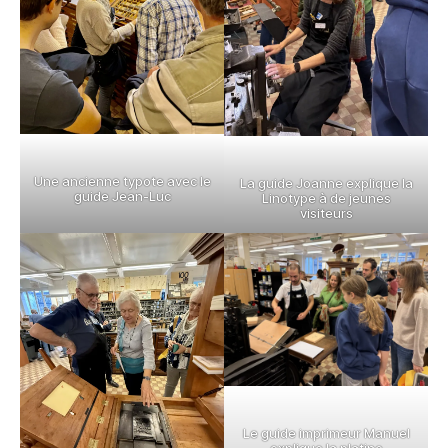
Une ancienne typote avec le
La guide Joanne explique la
guide Jean-Luc
Linotype à de jeunes
visiteurs
Le guide imprimeur Manuel