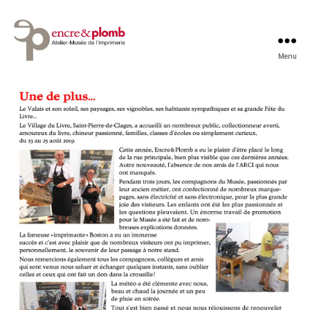
Menu
Atelier-
Musée
St-Pierre-de-Clages 2019
Catégories
Encre
&
Plomb